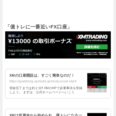
「億トレに一番近いFX口座」
XMの口座開設は、すごく簡単なのだ！
https://gambling.upmode.jp/xm/account-start/
登録完了までは約２分‼ XMのHPで必要事項を登録
しよう。 まずは、公式ホームページへいこう
XMは低資金から始められ、億トレになる一