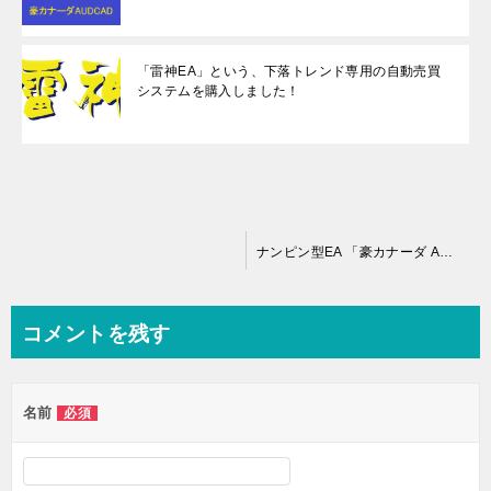
「雷神EA」という、下落トレンド専用の自動売買
システムを購入しました！
投
ナンピン型EA 「豪カナーダ AUDCAD」の凄く優秀なスペックを紹介します
稿
ナ
コメントを残す
ビ
ゲ
名前
必須
ー
シ