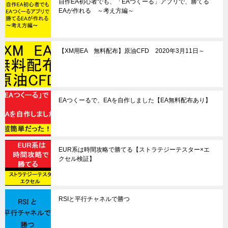
自作EA初心者でも、「EAつくーる」アプリで、勝てる
EAが作れる ～考え方編～
【XM用EA 無料配布】原油CFD 2020年3月11日～
EAつくーるで、EAを自作しました【EA無料配布あり】
EUR系は時間攻略で勝てる【ストラテジーテスター×エ
クセル検証】
RSIと平行チャネルで勝つ