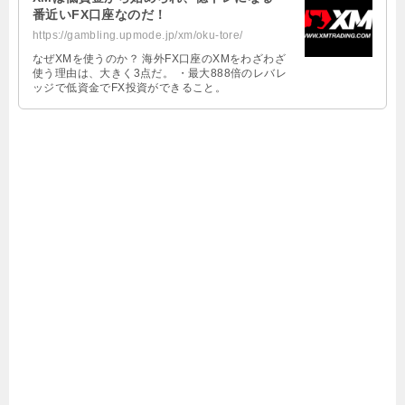
番近いFX口座なのだ！
https://gambling.upmode.jp/xm/oku-tore/
なぜXMを使うのか？ 海外FX口座のXMをわざわざ
使う理由は、大きく3点だ。 ・最大888倍のレバレ
ッジで低資金でFX投資ができること。