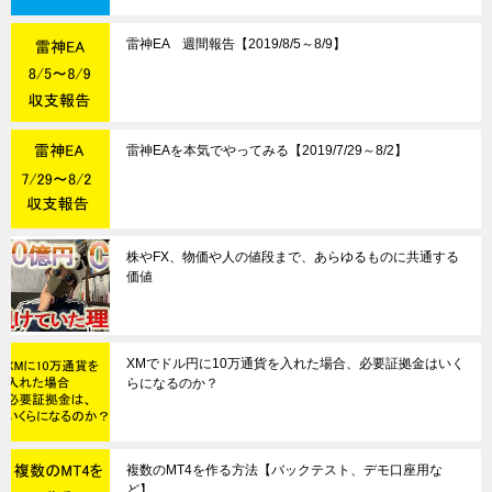
雷神EA 週間報告【2019/8/5～8/9】
雷神EAを本気でやってみる【2019/7/29～8/2】
株やFX、物価や人の値段まで、あらゆるものに共通する
価値
XMでドル円に10万通貨を入れた場合、必要証拠金はいく
らになるのか？
複数のMT4を作る方法【バックテスト、デモ口座用な
ど】