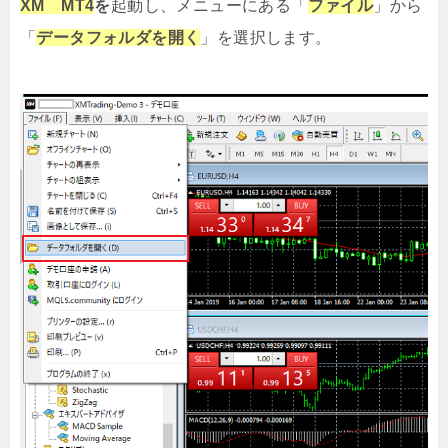
XM MT4
を
起動し、メニューにある「
ファイル
」から
「
データフォルダを開く
」を選択します。