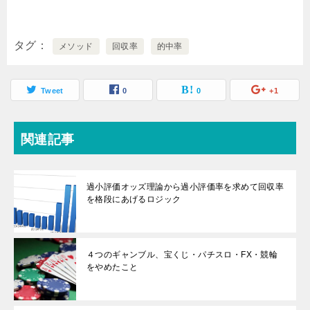
タグ
メソッド
回収率
的中率
Tweet
0
0
+1
関連記事
過小評価オッズ理論から過小評価率を求めて回収率
を格段にあげるロジック
４つのギャンブル、宝くじ・パチスロ・FX・競輪
をやめたこと