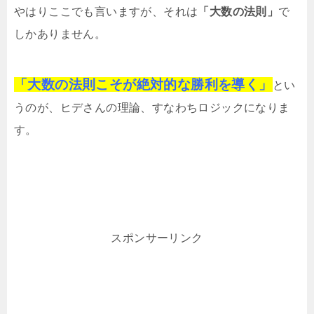
やはりここでも言いますが、それは
「大数の法則」
で
しかありません。
「大数の法則こそが絶対的な勝利を導く」
とい
うのが、ヒデさんの理論、すなわちロジックになりま
す。
スポンサーリンク