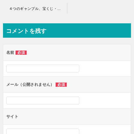
投
４つのギャンブル、宝くじ・パチスロ・FX・競輪をやめたこと
稿
ナ
コメントを残す
ビ
ゲ
名前
必須
ー
シ
ョ
ン
メール（公開されません）
必須
サイト