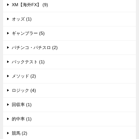
XM【海外FX】 (9)
オッズ (1)
ギャンブラー (5)
パチンコ・パチスロ (2)
バックテスト (1)
メソッド (2)
ロジック (4)
回収率 (1)
的中率 (1)
競馬 (2)