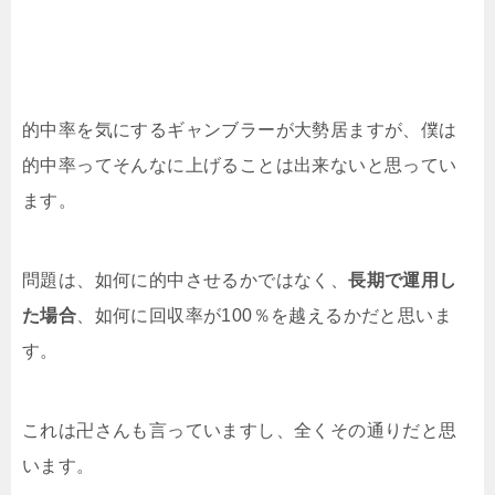
的中率を気にするギャンブラーが大勢居ますが、僕は
的中率ってそんなに上げることは出来ないと思ってい
ます。
問題は、如何に的中させるかではなく、
長期で運用し
た場合
、如何に回収率が100％を越えるかだと思いま
す。
これは卍さんも言っていますし、全くその通りだと思
います。