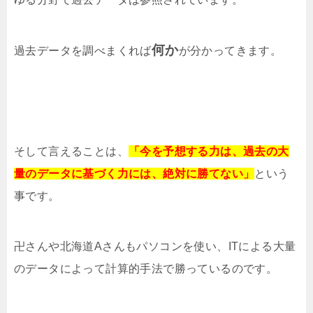
何か
過去データを調べまくれば
が分かってきます。
そして言えることは、
「今を予想する力は、過去の大
量のデータに基づく力には、絶対に勝てない」
という
事です。
卍さんや北海道Aさんもパソコンを使い、ITによる大量
のデータによって計算的手法で勝っているのです。