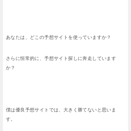
あなたは、どこの予想サイトを使っていますか？
さらに恒常的に、予想サイト探しに奔走しています
か？
僕は優良予想サイトでは、大きく勝てないと思いま
す。