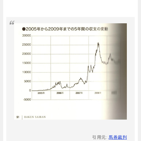
引用元:
馬券裁判